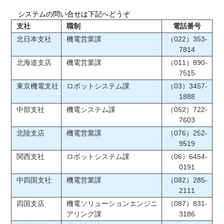
システムの問い合せは下記へどうぞ
支社
職制
電話番号
北日本支社
機電営業課
（022）353-
7814
北海道支店
機電営業課
（011）890-
7515
東京機電支社
ロボットシステム課
（03）3457-
1888
中部支社
機電システム課
（052）722-
7603
北陸支店
機電営業課
（076）252-
9519
関西支社
ロボットシステム課
（06）6454-
0191
中四国支社
機電営業課
（082）285-
2111
四国支店
機電ソリューションエンジニ
（087）831-
アリング課
3186