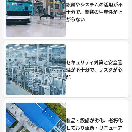
設備やシステムの活用が不
十分で、
業務の生産性が上
がらない
セキュリティ対策と安全管
理が不十分で、
リスクが心
配
製品・設備が劣化、老朽化
しており
更新・リニューア