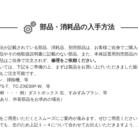
部品・消耗品の入手方法
法が記載されている部品、消耗品、別売部品は、お客様ご自身でご購入
品やその他取扱説明書に記載のない部品、また、本体設置用別売部品の
品はご自身で注文されず、
修理をご依頼ください。
いては、下記をご準備の上、まずは製品をお買い上げいただきました販
もご注文可能です。
コン、掃除機、等
S-T、TC-ZXE30P-W、等
名称 ・・・ 例）ダストボックス 右、すみずみブラシ、等
があり、外装部品をお求めの場合）
をご用意いただくとスムーズにご案内が進みます。ぜひご用意ください
でも、念のため上記１～４について合わせてお伝えいただきますよう、