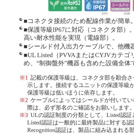
■コネクタ接続のため配線作業が簡単
■保護等級IP67に対応（コネクタ部
高い耐水性能を実現（電線部）。
■シールド付入出力ケーブルで、他機
■UL Listed（PVVAまたはCYJV
め、“制御盤外”機器も含めた設備全体
※1
記載の保護等級は、コネクタ部を勘合さ
示します。接続するユニットの保護等級
保護等級は低いほうに依存します。
※2
ケーブルによってはシールドが付いてい
際は、必ず形名のご確認をお願いします
※3
ULの認証制度の分類として、Listed認証とR
Listed認証は一般的に最終製品に対する
Recognition認証は、製品に組み込ま