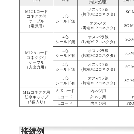
（端末処理）
メス-バラ線
M12 Lコード
SC-
(片側M12コネクタ)
コネクタ付
5心
ケーブル
シールド無
オス-メス
SC-M
（電源用）
(両端M12コネクタ)
4心
オス-バラ線
SC-
シールド無
(片端M12コネクタ)
4心
オス-バラ線
M12 Aコード
SC-M
シールド有
(片端M12コネクタ)
コネクタ付
ケーブル
5心
オス-バラ線
SC-
（入出力用）
シールド無
(片端M12コネクタ)
5心
オス-バラ線
SC-M
シールド有
(片端M12コネクタ)
A, Xコード
内ネジ用
M12コネクタ用
防水キャップ
Lコード
外ネジ用
（5個入り）
Lコード
内ネジ用
PRO
接続例