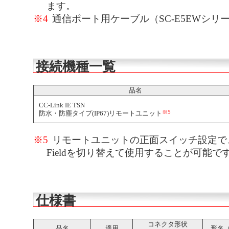
ます。
※4
通信ポート用ケーブル（SC-E5EWシ
接続機種一覧
品名
CC-Link IE TSN
※5
防水・防塵タイプ(IP67)リモートユニット
※5
リモートユニットの正面スイッチ設定で、CC-Lin
Fieldを切り替えて使用することが可能で
仕様書
コネクタ形状
品名
適用
形名