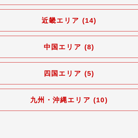
近畿エリア (14)
中国エリア (8)
四国エリア (5)
九州・沖縄エリア (10)