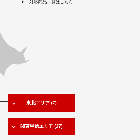
対応商品一覧はこちら
東北エリア (7)
関東甲信エリア (27)