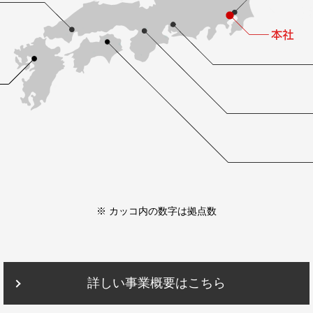
※ カッコ内の数字は拠点数
詳しい事業概要はこちら