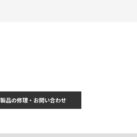
器製品の
修理・お問い合わせ