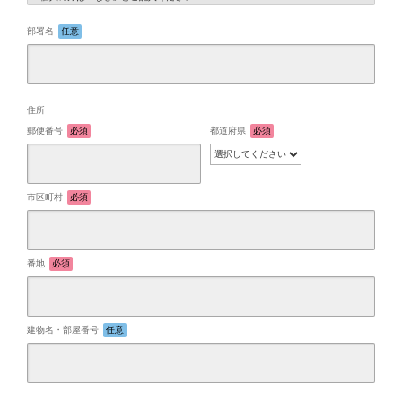
部署名
任意
住所
郵便番号
必須
都道府県
必須
市区町村
必須
番地
必須
建物名・部屋番号
任意