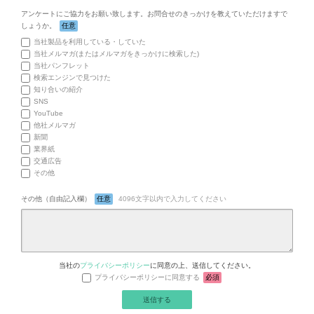
アンケートにご協力をお願い致します。お問合せのきっかけを教えていただけますで
しょうか。
任意
当社製品を利用している・していた
当社メルマガ(またはメルマガをきっかけに検索した)
当社パンフレット
検索エンジンで見つけた
知り合いの紹介
SNS
YouTube
他社メルマガ
新聞
業界紙
交通広告
その他
その他（自由記入欄）
任意
4096文字以内で入力してください
当社の
プライバシーポリシー
に同意の上、送信してください。
プライバシーポリシーに同意する
必須