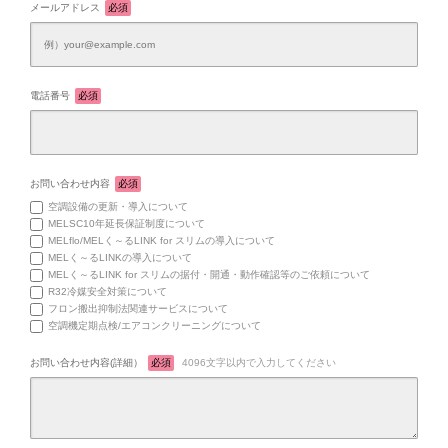
メールアドレス
必須
電話番号
必須
お問い合わせ内容
必須
空調設備の更新・導入について
MELSC10年延長保証制度について
MELflo/MELく～るLINK for スリムの導入について
MELく～るLINKの導入について
MELく～るLINK for スリムの据付・開通・動作確認等のご依頼について
R32冷媒安全対策について
フロン搬出抑制法関連サービスについて
空調機定期点検/エアコンクリーニングについて
お問い合わせ内容(詳細）
必須
4096文字以内で入力してください