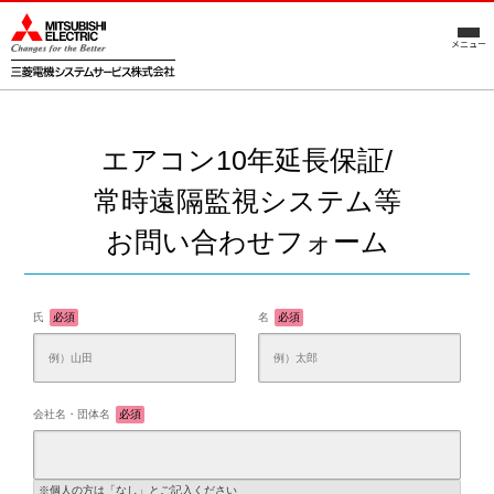
メニュー
エアコン10年延長保証/
常時遠隔監視システム等
お問い合わせフォーム
氏
必須
名
必須
会社名・団体名
必須
※個人の方は「なし」とご記入ください