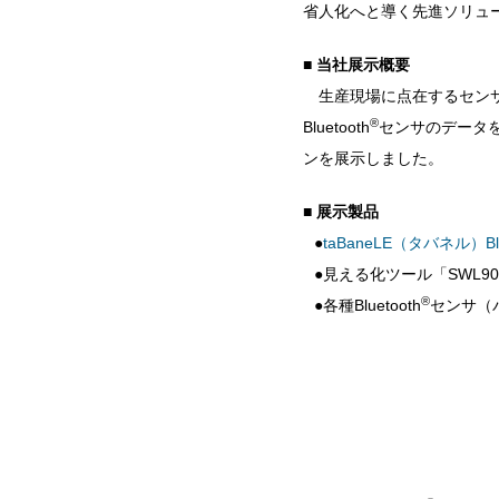
省人化へと導く先進ソリュ
■ 当社展示概要
生産現場に点在するセンサ
®
Bluetooth
センサのデータを、「
ンを展示しました。
■ 展示製品
●
taBaneLE（タバネル）Blu
●見える化ツール「SWL90-M
®
●各種Bluetooth
センサ（