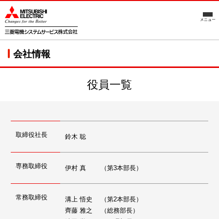
メニュー
会社情報
役員一覧
取締役社長
鈴木 聡
専務取締役
伊村 真 （第3本部長）
常務取締役
溝上 悟史 （第2本部長）
齊藤 雅之 （総務部長）