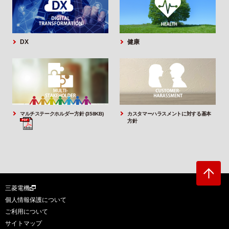
DX
健康
マルチステークホルダー方針 (358KB)
カスタマーハラスメントに対する基本
方針
三菱電機
個人情報保護について
ご利用について
サイトマップ