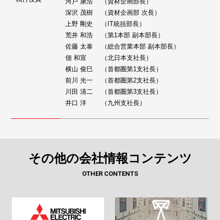
河戸 康浩 （資材企画部長）
深沢 茂樹 （資材企画部 次長）
上野 剛史 （IT統括部長）
荒井 和浩 （第1本部 副本部長）
佐藤 太泰 （総合営業本部 副本部長）
佃 和宣 （北日本支社長）
横山 俊巳 （首都圏第1支社長）
前川 光一 （首都圏第2支社長）
川田 清二 （首都圏第3支社長）
井口 洋 （九州支社長）
その他の会社情報コンテンツ
OTHER CONTENTS