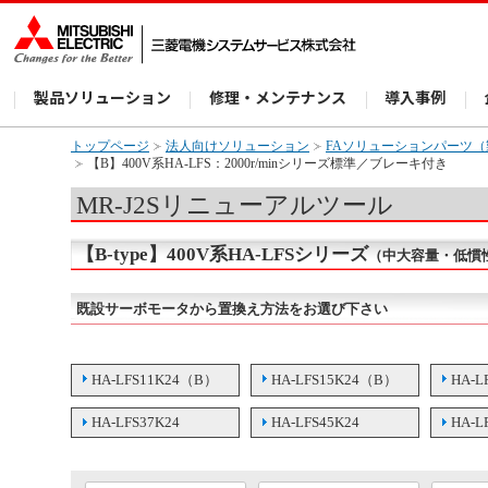
製品ソリューション
修理・メンテナンス
導入事例
トップページ
法人向けソリューション
FAソリューションパーツ
【B】400V系HA-LFS：2000r/minシリーズ標準／ブレーキ付き
MR-J2Sリニューアルツール
【B-type】400V系HA-LFSシリーズ
（中大容量・低慣性
既設サーボモータから置換え方法をお選び下さい
HA-LFS11K24（B）
HA-LFS15K24（B）
HA-L
HA-LFS37K24
HA-LFS45K24
HA-L