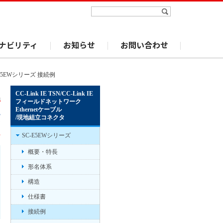
ナビリティ
お知らせ
お問い合わせ
-E5EWシリーズ 接続例
CC-Link IE TSN/CC-Link IE
フィールドネットワーク
Ethernetケーブル
/現地組立コネクタ
SC-E5EWシリーズ
概要・特長
形名体系
構造
仕様書
接続例