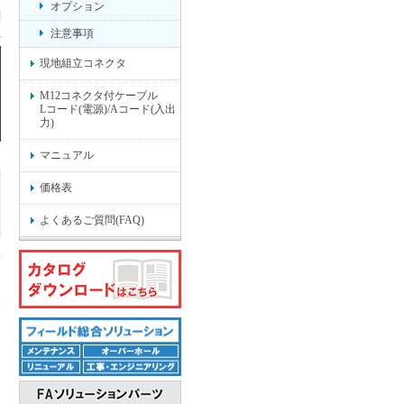
オプション
注意事項
現地組立コネクタ
M12コネクタ付ケーブル
Lコード(電源)/Aコード(入出
力)
マニュアル
価格表
よくあるご質問(FAQ)