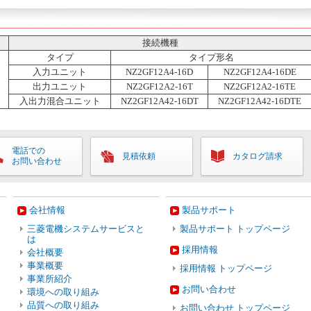
接続機種
タイプ
タイプ形名
入力ユニット
NZ2GF12A4-16D
NZ2GF12A4-16DE
出力ユニット
NZ2GF12A2-16T
NZ2GF12A2-16TE
入出力混合ユニット
NZ2GF12A42-16DT
NZ2GF12A42-16DTE
電話での
見積依頼
カタログ請求
お問い合わせ
会社情報
製品サポート
三菱電機システムサービスと
製品サポート トップページ
は
採用情報
会社概要
事業概要
採用情報 トップページ
事業所紹介
お問い合わせ
環境への取り組み
品質への取り組み
お問い合わせ トップページ