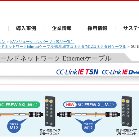
ス
導入事例
企業情報
採用情報
サステ
ョン
FAソリューションパーツ（製品一覧）
k IEフィールドネットワークEthernetケーブル/現地組立コネクタ/M12コネクタ付ケーブル
SC
N/フィールドネットワーク Ethernetケーブル