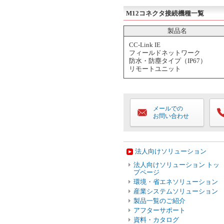
M12コネクタ接続機種一覧
製品名
CC-Link IE
フィールドネットワーク
防水・防塵タイプ（IP67）
リモートユニット
メールでの
お問い合わせ
法人向けソリューション
法人向けソリューション トッ
プページ
環境・省エネソリューション
産業システムソリューション
製品一覧のご紹介
アフターサポート
資料・カタログ