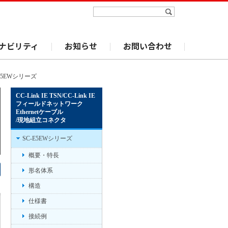
ナビリティ
お知らせ
お問い合わせ
-E5EWシリーズ
CC-Link IE TSN/CC-Link IE
フィールドネットワーク
Ethernetケーブル
/現地組立コネクタ
SC-E5EWシリーズ
概要・特長
形名体系
構造
仕様書
接続例