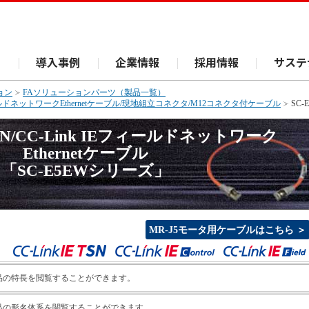
ス
導入事例
企業情報
採用情報
サステ
ョン
FAソリューションパーツ（製品一覧）
k IEフィールドネットワークEthernetケーブル/現地組立コネクタ/M12コネクタ付ケーブル
SC
E TSN/CC-Link IEフィールドネットワーク
Ethernetケーブル
「SC-E5EWシリーズ」
MR-J5モータ用ケーブルはこちら ＞
品の特長を閲覧することができます。
品の形名体系を閲覧することができます。