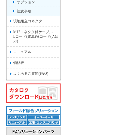
オプション
注意事項
現地組立コネクタ
M12コネクタ付ケーブル
Lコード(電源)/Aコード(入出
力)
マニュアル
価格表
よくあるご質問(FAQ)