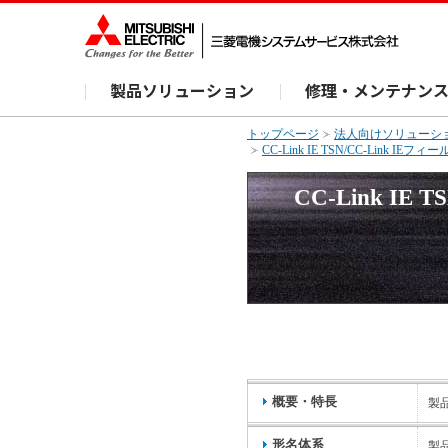
製品ソリューション
修理・メンテナン
トップページ
法人向けソリューシ
CC-Link IE TSN/CC-Lin
CC-Link I
概要・特長
製
形名体系
製