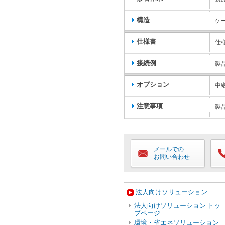
構造
ケ
仕様書
仕
接続例
製
オプション
中
注意事項
製
メールでの
お問い合わせ
法人向けソリューション
法人向けソリューション トッ
プページ
環境・省エネソリューション