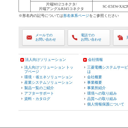
片端M12コネクタ/
SC-E5EW-XA□
片端アングルRJ45コネクタ
※形名内の記号については
形名体系ページ
をご参照ください
メールでの
電話での
お問い合わせ
お問い合わせ
法人向けソリューション
会社情報
法人向けソリューション トッ
三菱電機システムサービ
プページ
は
環境・省エネソリューション
会社概要
産業システムソリューション
事業概要
製品一覧のご紹介
事業所紹介
アフターサポート
環境への取り組み
資料・カタログ
品質への取り組み
個人情報保護について