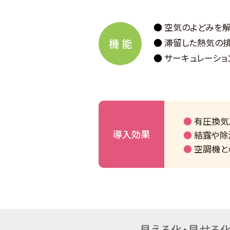
空気のよどみを
機 能
滞留した熱気の
サーキュレーショ
有圧換気
導入
効果
結露や除
空調機と
見える化・見せる