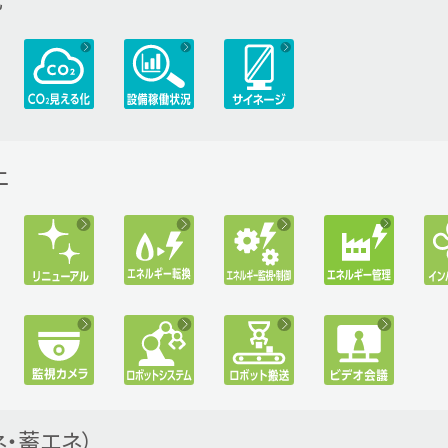
上
・蓄エネ）