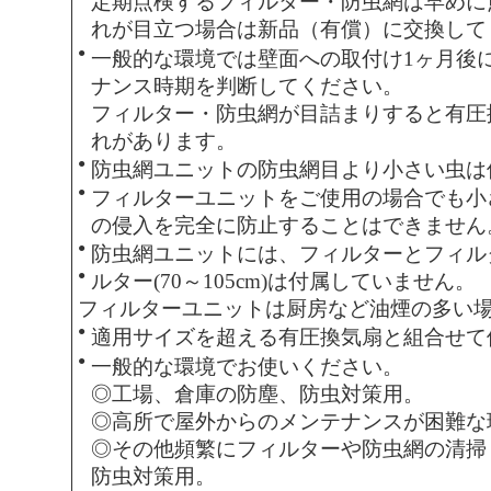
定期点検するフィルター・防虫網は早めに
れが目立つ場合は新品（有償）に交換して
●
一般的な環境では壁面への取付け1ヶ月後
ナンス時期を判断してください。
フィルター・防虫網が目詰まりすると有圧
れがあります。
●
防虫網ユニットの防虫網目より小さい虫は
●
フィルターユニットをご使用の場合でも小
の侵入を完全に防止することはできません
●
防虫網ユニットには、フィルターとフィル
●
ルター(70～105cm)は付属していません。
フィルターユニットは厨房など油煙の多い
●
適用サイズを超える有圧換気扇と組合せて
●
一般的な環境でお使いください。
◎工場、倉庫の防塵、防虫対策用。
◎高所で屋外からのメンテナンスが困難な
◎その他頻繁にフィルターや防虫網の清掃
防虫対策用。