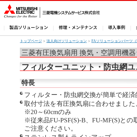
製品ソリューション
修理・メンテナンス
導入事例
トップページ
法人向けソリューション
FAソリューションパーツ
三菱有圧換気扇用 換気・空調用機
フィルターユニット・防虫網ユ
特長
フィルター・防虫網交換が簡単で経済
取付寸法を有圧換気扇に合わせました
※20～60cmのみ
※従来品FU-PSF(S)-B、FU-MF(
ご注意ください。