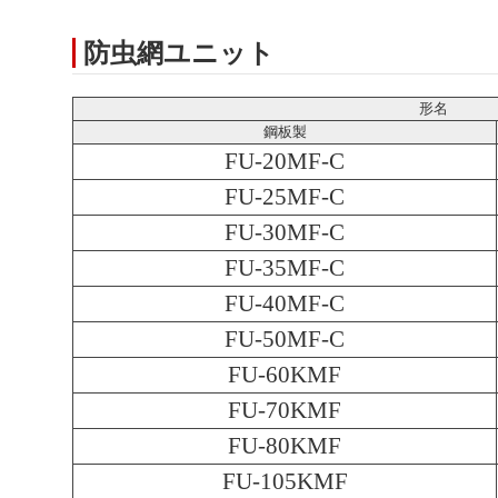
防虫網ユニット
形名
鋼板製
FU-20MF-C
FU-25MF-C
FU-30MF-C
FU-35MF-C
FU-40MF-C
FU-50MF-C
FU-60KMF
FU-70KMF
FU-80KMF
FU-105KMF