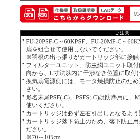
ご 注 意
●
FU-20PSF-C～60KPSF、FU-20MF-
扇を組合せて使用しないでください。
※羽根の出っ張りがカートリッジ部に接触
●
フィルターユニット、防虫網ユニット取付
向から、L寸法以内に干渉なき位置に取付
●
換気扇電源側には、モータ焼損防止のため
さい。
●
形名末尾PSF(-C)、PSFS(-C)は防塵用に、M
使いください。
●
カートリッジは必ず左右引出しとなるよう
●
カートリッジ落下防止のため、落下防止用
ださい。
※70～105cm