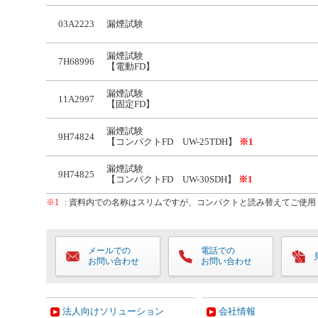
03A2223
漏煙試験
漏煙試験
7H68996
【電動FD】
漏煙試験
11A2997
【固定FD】
漏煙試験
9H74824
【コンパクトFD UW-25TDH】
※1
漏煙試験
9H74825
【コンパクトFD UW-30SDH】
※1
※1
: 資料内での名称はスリムですが、コンパクトと読み替えてご使用
メールでの
電話での
お問い合わせ
お問い合わせ
法人向けソリューション
会社情報