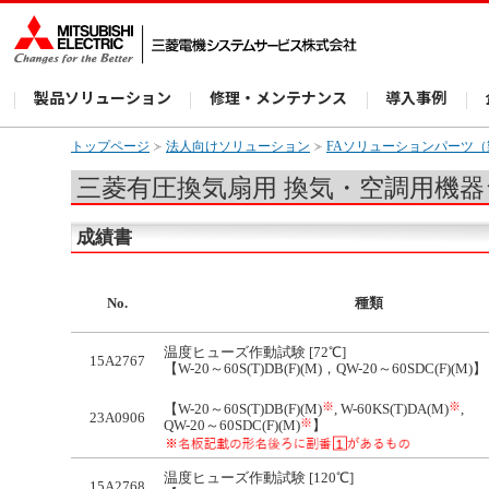
製品ソリューション
修理・メンテナンス
導入事例
トップページ
法人向けソリューション
FAソリューションパーツ
三菱有圧換気扇用 換気・空調用機
成績書
No.
種類
温度ヒューズ作動試験 [72℃]
15A2767
【W-20～60S(T)DB(F)(M)，QW-20～60SDC(F)(M)】
※
※
【W-20～60S(T)DB(F)(M)
, W-60KS(T)DA(M)
,
23A0906
※
QW-20～60SDC(F)(M)
】
温度ヒューズ作動試験 [120℃]
15A2768