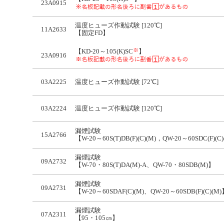
23A0915
温度ヒューズ作動試験 [120℃]
11A2633
【固定FD】
※
【KD-20～105(K)SC
】
23A0916
03A2225
温度ヒューズ作動試験 [72℃]
03A2224
温度ヒューズ作動試験 [120℃]
漏煙試験
15A2766
【W-20～60S(T)DB(F)(C)(M)，QW-20～60SDC(F)(C
漏煙試験
09A2732
【W-70・80S(T)DA(M)-A、QW-70・80SDB(M)】
漏煙試験
09A2731
【W-20～60SDAF(C)(M)、QW-20～60SDB(F)(C)(M)
漏煙試験
07A2311
【95・105㎝】