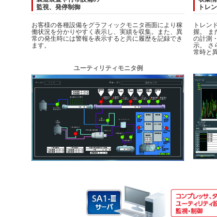
監視、発停制御
トレン
お客様の各種設備をグラフィックモニタ画面により稼
トレン
働状況を分かりやすく表示し、実績を収集。また、異
握。 
常の発生時には警報を表示すると共に履歴を記録でき
の計測
ます。
示。 
常時と
ユーティリティモニタ例