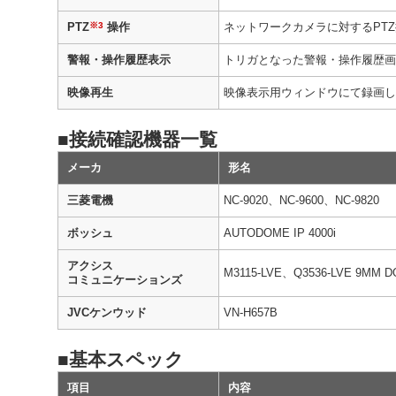
※3
PTZ
操作
ネットワークカメラに対するPT
警報・操作履歴表示
トリガとなった警報・操作履歴画
映像再生
映像表示用ウィンドウにて録画し
■接続確認機器一覧
メーカ
形名
三菱電機
NC-9020、NC-9600、NC-9820
ボッシュ
AUTODOME IP 4000i
アクシス
M3115-LVE、Q3536-LVE 9MM 
コミュニケーションズ
JVCケンウッド
VN-H657B
■基本スペック
項目
内容