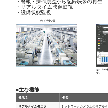
・警報・操作履歴から記録映像の再生
・リアルタイム映像監視
・設備状態監視
カメラ映像
※生産分
す。
■主な機能
機能名
概要
リアルタイムモニタ
ネットワークカメラ上のリアル