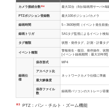
※4
カメラ接続台数
最大32台（8台/録画用サーバ×4
PTZポジション登録数
最大100ポジション/カメラ
録画時間
5～3600秒間（イベント発生前
録画トリガ
SA1タグ監視によるイベント検知
タグ種類
状態・発停タグ、計測・計量タグ
警報発生・復旧、発停操作、状態変
イベント種類
[イベント録画期間：最大10年間]
保存形式
MP4
アスペクト比
録画仕
ネットワークカメラ仕様に準拠
様
最大解像度
保存ファイル
録画用パソコンのストレージ容量
数
※3
PTZ：パン・チルト・ズーム機能