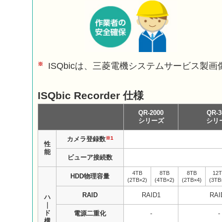
※
ISQbicは、三菱電機システムサービス製
ISQbic Recorder 仕様
QR-2000
QR-3
シリーズ
シリ
※1
カメラ登録数
性
能
ビューア接続数
4TB
8TB
8TB
12
HDD物理容量
(2TB×2)
(4TB×2)
(2TB×4)
(3TB
RAID
RAID1
RAI
ハ
｜
ド
電源二重化
-
-
構