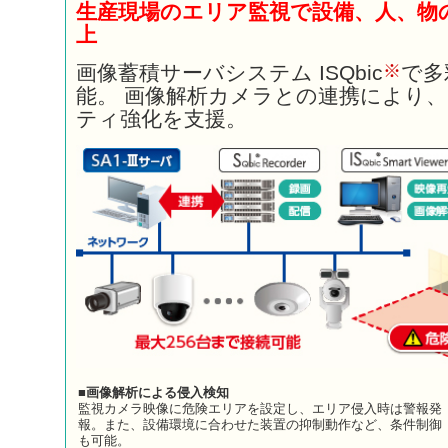
生産現場のエリア監視で設備、人、物
上
※
画像蓄積サーバシステム ISQbic
で多
能。 画像解析カメラとの連携により
ティ強化を支援。
■画像解析による侵入検知
監視カメラ映像に危険エリアを設定し、エリア侵入時は警報発
報。また、設備環境に合わせた装置の抑制動作など、条件制御
も可能。