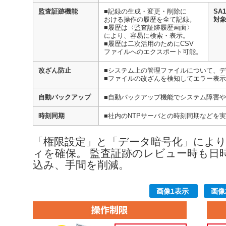
監査証跡機能
■記録の生成・変更・削除に
SA
おける操作の履歴を全て記録。
対
■履歴は〈監査証跡履歴画面〉
により、容易に検索・表示。
■履歴は二次活用のためにCSV
ファイルへのエクスポート可能。
改ざん防止
■システム上の管理ファイルについて、
■ファイルの改ざんを検知してエラー表
自動バックアップ
■自動バックアップ機能でシステム障害
時刻同期
■社内のNTPサーバとの時刻同期などを
「権限設定」と「データ暗号化」によ
ィを確保。 監査証跡のレビュー時も日
込み、手間を削減。
画像1表示
画像