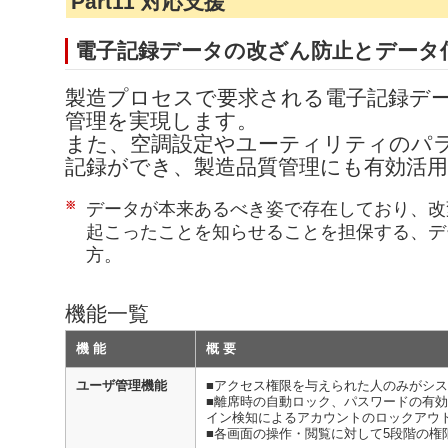
Part11 対応支援
電子記録データの改ざん防止とデータ
製造プロセスで要求される電子記録デ
管理を実現します。
また、空調設定やユーティリティのパ
記録ができ、製造品質管理にも有効活
※
データが本来あるべき姿で存在しており、改
起こったことを知らせることを担保する、デ
方。
機能一覧
機 能
概 要
ユーザ管理機能
■アクセス権限を与えられた人のみがシ
■離席時の自動ロック、パスワードの有効
イン検知によるアカウントのロックアウ
■各画面の操作・閲覧に対して5段階の権